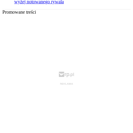
wyżej notowanego rywala
Promowane treści