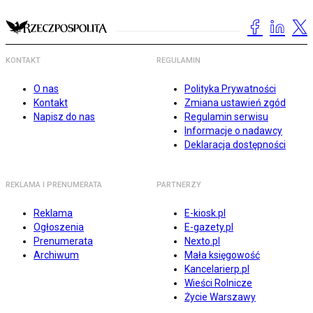
KONTAKT
REGULAMIN
O nas
Polityka Prywatności
Kontakt
Zmiana ustawień zgód
Napisz do nas
Regulamin serwisu
Informacje o nadawcy
Deklaracja dostępności
REKLAMA I PRENUMERATA
PARTNERZY
Reklama
E-kiosk.pl
Ogłoszenia
E-gazety.pl
Prenumerata
Nexto.pl
Archiwum
Mała księgowość
Kancelarierp.pl
Wieści Rolnicze
Życie Warszawy