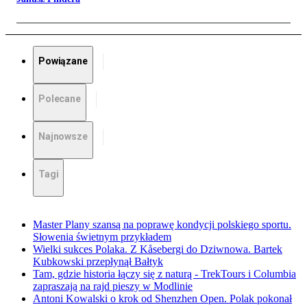
Powiązane
Polecane
Najnowsze
Tagi
Master Plany szansą na poprawę kondycji polskiego sportu.
Słowenia świetnym przykładem
Wielki sukces Polaka. Z Kåsebergi do Dziwnowa. Bartek
Kubkowski przepłynął Bałtyk
Tam, gdzie historia łączy się z naturą - TrekTours i Columbia
zapraszają na rajd pieszy w Modlinie
Antoni Kowalski o krok od Shenzhen Open. Polak pokonał