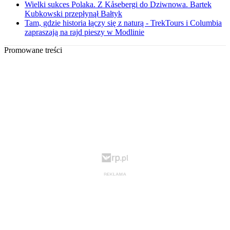
Wielki sukces Polaka. Z Kåsebergi do Dziwnowa. Bartek
Kubkowski przepłynął Bałtyk
Tam, gdzie historia łączy się z naturą - TrekTours i Columbia
zapraszają na rajd pieszy w Modlinie
Promowane treści