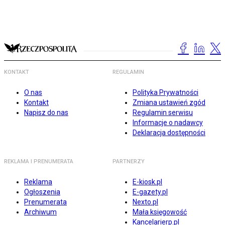
KONTAKT
REGULAMIN
O nas
Polityka Prywatności
Kontakt
Zmiana ustawień zgód
Napisz do nas
Regulamin serwisu
Informacje o nadawcy
Deklaracja dostępności
REKLAMA I PRENUMERATA
PARTNERZY
Reklama
E-kiosk.pl
Ogłoszenia
E-gazety.pl
Prenumerata
Nexto.pl
Archiwum
Mała księgowość
Kancelarierp.pl