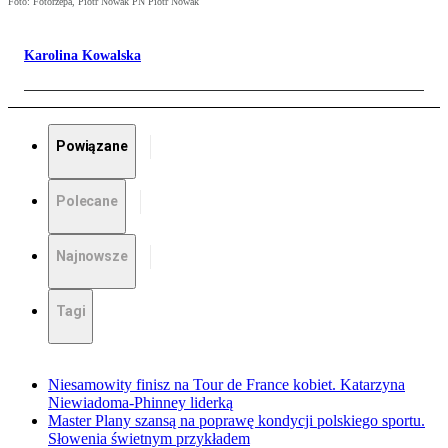
Foto: Fotorzepa, Piotr Nowak PN Piotr Nowak
Karolina Kowalska
Powiązane
Polecane
Najnowsze
Tagi
Niesamowity finisz na Tour de France kobiet. Katarzyna
Niewiadoma-Phinney liderką
Master Plany szansą na poprawę kondycji polskiego sportu.
Słowenia świetnym przykładem