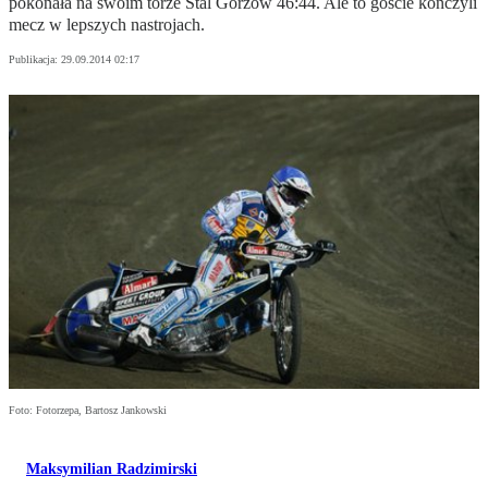
pokonała na swoim torze Stal Gorzów 46:44. Ale to goście kończyli
mecz w lepszych nastrojach.
Publikacja:
29.09.2014 02:17
Foto: Fotorzepa, Bartosz Jankowski
Maksymilian Radzimirski