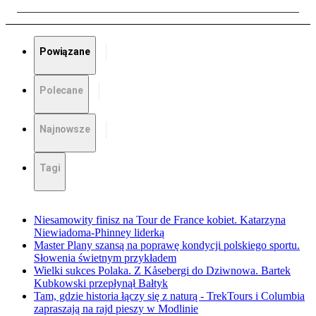
Powiązane
Polecane
Najnowsze
Tagi
Niesamowity finisz na Tour de France kobiet. Katarzyna
Niewiadoma-Phinney liderką
Master Plany szansą na poprawę kondycji polskiego sportu.
Słowenia świetnym przykładem
Wielki sukces Polaka. Z Kåsebergi do Dziwnowa. Bartek
Kubkowski przepłynął Bałtyk
Tam, gdzie historia łączy się z naturą - TrekTours i Columbia
zapraszają na rajd pieszy w Modlinie