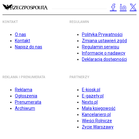
KONTAKT
REGULAMIN
O nas
Polityka Prywatności
Kontakt
Zmiana ustawień zgód
Napisz do nas
Regulamin serwisu
Informacje o nadawcy
Deklaracja dostępności
REKLAMA I PRENUMERATA
PARTNERZY
Reklama
E-kiosk.pl
Ogłoszenia
E-gazety.pl
Prenumerata
Nexto.pl
Archiwum
Mała księgowość
Kancelarierp.pl
Wieści Rolnicze
Życie Warszawy