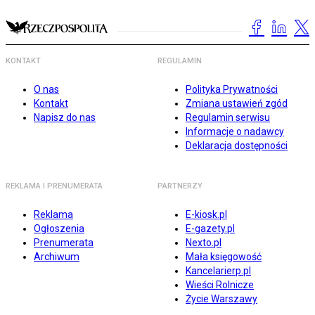
KONTAKT
REGULAMIN
O nas
Polityka Prywatności
Kontakt
Zmiana ustawień zgód
Napisz do nas
Regulamin serwisu
Informacje o nadawcy
Deklaracja dostępności
REKLAMA I PRENUMERATA
PARTNERZY
Reklama
E-kiosk.pl
Ogłoszenia
E-gazety.pl
Prenumerata
Nexto.pl
Archiwum
Mała księgowość
Kancelarierp.pl
Wieści Rolnicze
Życie Warszawy