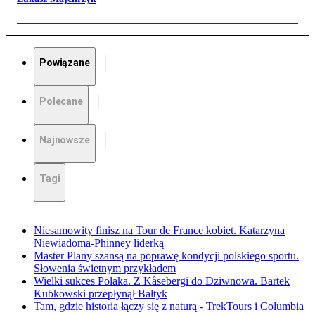
Powiązane
Polecane
Najnowsze
Tagi
Niesamowity finisz na Tour de France kobiet. Katarzyna
Niewiadoma-Phinney liderką
Master Plany szansą na poprawę kondycji polskiego sportu.
Słowenia świetnym przykładem
Wielki sukces Polaka. Z Kåsebergi do Dziwnowa. Bartek
Kubkowski przepłynął Bałtyk
Tam, gdzie historia łączy się z naturą - TrekTours i Columbia