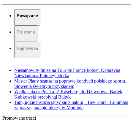
Powiązane
Polecane
Najnowsze
Niesamowity finisz na Tour de France kobiet. Katarzyna
Niewiadoma-Phinney liderką
Master Plany szansą na poprawę kondycji polskiego sportu.
Słowenia świetnym przykładem
Wielki sukces Polaka. Z Kåsebergi do Dziwnowa. Bartek
Kubkowski przepłynął Bałtyk
Tam, gdzie historia łączy się z naturą - TrekTours i Columbia
zapraszają na rajd pieszy w Modlinie
Promowane treści