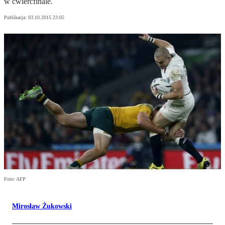
w ćwierćfinale.
Publikacja:
03.10.2015 23:05
Foto: AFP
Mirosław Żukowski