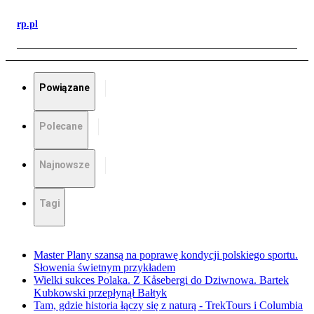
rp.pl
Powiązane
Polecane
Najnowsze
Tagi
Master Plany szansą na poprawę kondycji polskiego sportu.
Słowenia świetnym przykładem
Wielki sukces Polaka. Z Kåsebergi do Dziwnowa. Bartek
Kubkowski przepłynął Bałtyk
Tam, gdzie historia łączy się z naturą - TrekTours i Columbia