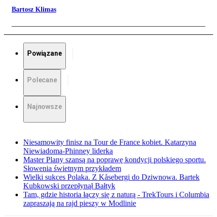
Bartosz Klimas
Powiązane
Polecane
Najnowsze
Niesamowity finisz na Tour de France kobiet. Katarzyna
Niewiadoma-Phinney liderką
Master Plany szansą na poprawę kondycji polskiego sportu.
Słowenia świetnym przykładem
Wielki sukces Polaka. Z Kåsebergi do Dziwnowa. Bartek
Kubkowski przepłynął Bałtyk
Tam, gdzie historia łączy się z naturą - TrekTours i Columbia
zapraszają na rajd pieszy w Modlinie