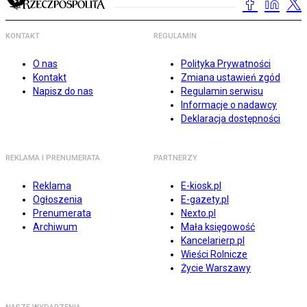
KONTAKT
REGULAMIN
O nas
Polityka Prywatności
Kontakt
Zmiana ustawień zgód
Napisz do nas
Regulamin serwisu
Informacje o nadawcy
Deklaracja dostępności
REKLAMA I PRENUMERATA
PARTNERZY
Reklama
E-kiosk.pl
Ogłoszenia
E-gazety.pl
Prenumerata
Nexto.pl
Archiwum
Mała księgowość
Kancelarierp.pl
Wieści Rolnicze
Życie Warszawy