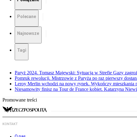
Polecane
Najnowsze
Tagi
Paryż 2024. Tomasz Majewski: Sytuacja w Strefie Gazy zagroż
Pomruk rewolucji. Mistrzowie z Paryża po raz pierwszy dostaną
Leroy Merlin wchodzi na nowy rynek. Wykończy mieszkania m
Niesamowity finisz na Tour de France kobiet. Katarzyna Niew
Promowane treści
KONTAKT
O nas