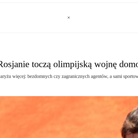
Rosjanie toczą olimpijską wojnę do
 Paryżu więcej: bezdomnych czy zagranicznych agentów, a sami sportowc