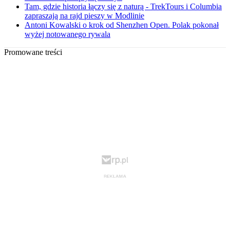
Tam, gdzie historia łączy się z naturą - TrekTours i Columbia
zapraszają na rajd pieszy w Modlinie
Antoni Kowalski o krok od Shenzhen Open. Polak pokonał
wyżej notowanego rywala
Promowane treści