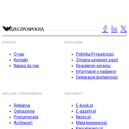
KONTAKT
REGULAMIN
O nas
Polityka Prywatności
Kontakt
Zmiana ustawień zgód
Napisz do nas
Regulamin serwisu
Informacje o nadawcy
Deklaracja dostępności
REKLAMA I PRENUMERATA
PARTNERZY
Reklama
E-kiosk.pl
Ogłoszenia
E-gazety.pl
Prenumerata
Nexto.pl
Archiwum
Mała księgowość
Kancelarierp.pl