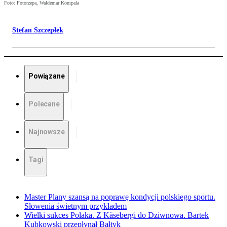
Foto: Fotorzepa, Waldemar Kompala
Stefan Szczepłek
Powiązane
Polecane
Najnowsze
Tagi
Master Plany szansą na poprawę kondycji polskiego sportu.
Słowenia świetnym przykładem
Wielki sukces Polaka. Z Kåsebergi do Dziwnowa. Bartek
Kubkowski przepłynął Bałtyk