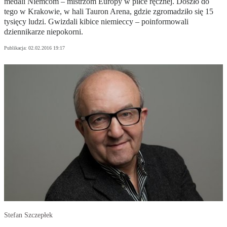
medali Niemcom – mistrzom Europy w piłce ręcznej. Doszło do
tego w Krakowie, w hali Tauron Arena, gdzie zgromadziło się 15
tysięcy ludzi. Gwizdali kibice niemieccy – poinformowali
dziennikarze niepokorni.
Publikacja:
02.02.2016 19:17
Stefan Szczepłek