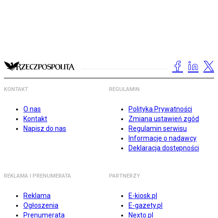
KONTAKT
REGULAMIN
O nas
Polityka Prywatności
Kontakt
Zmiana ustawień zgód
Napisz do nas
Regulamin serwisu
Informacje o nadawcy
Deklaracja dostępności
REKLAMA I PRENUMERATA
PARTNERZY
Reklama
E-kiosk.pl
Ogłoszenia
E-gazety.pl
Prenumerata
Nexto.pl