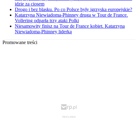
idzie za ciosem
Drogo i bez blasku. Po co Polsce były igrzyska europejskie?
Katarzyna Niewiadoma-Phinney druga w Tour de France.
Vollering odparła trzy ataki Polki
Niesamowity finisz na Tour de France kobiet. Katarzyna
Niewiadoma-Phinney liderką
Promowane treści