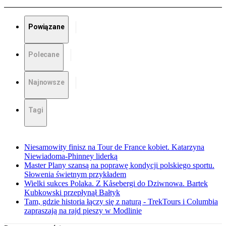
Powiązane
Polecane
Najnowsze
Tagi
Niesamowity finisz na Tour de France kobiet. Katarzyna
Niewiadoma-Phinney liderką
Master Plany szansą na poprawę kondycji polskiego sportu.
Słowenia świetnym przykładem
Wielki sukces Polaka. Z Kåsebergi do Dziwnowa. Bartek
Kubkowski przepłynął Bałtyk
Tam, gdzie historia łączy się z naturą - TrekTours i Columbia
zapraszają na rajd pieszy w Modlinie