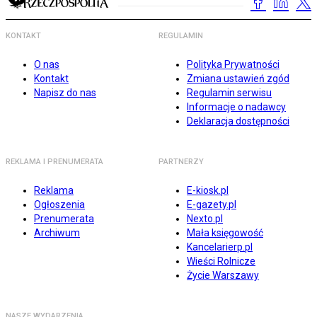
KONTAKT
REGULAMIN
O nas
Polityka Prywatności
Kontakt
Zmiana ustawień zgód
Napisz do nas
Regulamin serwisu
Informacje o nadawcy
Deklaracja dostępności
REKLAMA I PRENUMERATA
PARTNERZY
Reklama
E-kiosk.pl
Ogłoszenia
E-gazety.pl
Prenumerata
Nexto.pl
Archiwum
Mała księgowość
Kancelarierp.pl
Wieści Rolnicze
Życie Warszawy
NASZE WYDARZENIA