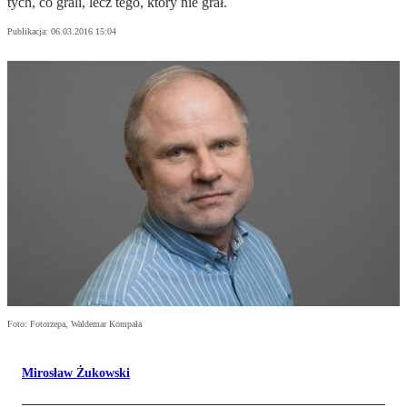
tych, co grali, lecz tego, który nie grał.
Publikacja:
06.03.2016 15:04
Foto: Fotorzepa, Waldemar Kompała
Mirosław Żukowski