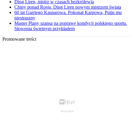
Ding Liren, mistrz w czasach bezkrólewia
Chiny ponad Rosją. Ding Liren nowym mistrzem świata
60 lat Garriego Kasparowa. Pokonał Karpowa, Putin mu
niestraszny
Master Plany szansą na poprawę kondycji polskiego sportu.
Słowenia świetnym przykładem
Promowane treści