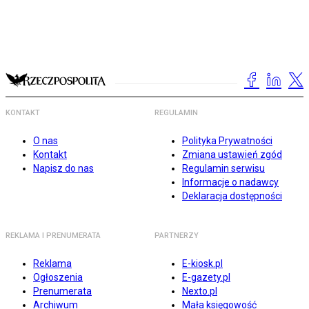
KONTAKT
REGULAMIN
O nas
Polityka Prywatności
Kontakt
Zmiana ustawień zgód
Napisz do nas
Regulamin serwisu
Informacje o nadawcy
Deklaracja dostępności
REKLAMA I PRENUMERATA
PARTNERZY
Reklama
E-kiosk.pl
Ogłoszenia
E-gazety.pl
Prenumerata
Nexto.pl
Archiwum
Mała księgowość