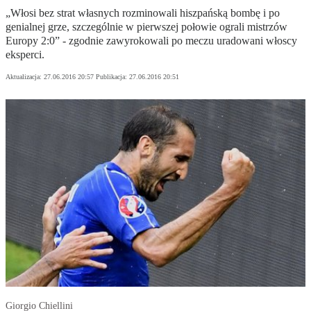
„Włosi bez strat własnych rozminowali hiszpańską bombę i po
genialnej grze, szczególnie w pierwszej połowie ograli mistrzów
Europy 2:0” - zgodnie zawyrokowali po meczu uradowani włoscy
eksperci.
Aktualizacja:
27.06.2016 20:57
Publikacja:
27.06.2016 20:51
Giorgio Chiellini