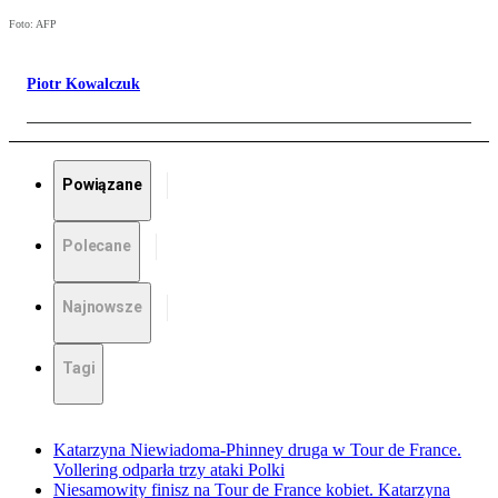
Foto: AFP
Piotr Kowalczuk
Powiązane
Polecane
Najnowsze
Tagi
Katarzyna Niewiadoma-Phinney druga w Tour de France.
Vollering odparła trzy ataki Polki
Niesamowity finisz na Tour de France kobiet. Katarzyna