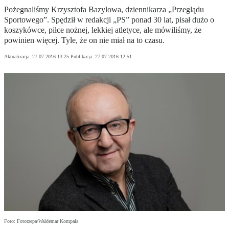
Pożegnaliśmy Krzysztofa Bazylowa, dziennikarza „Przeglądu
Sportowego”. Spędził w redakcji „PS” ponad 30 lat, pisał dużo o
koszykówce, piłce nożnej, lekkiej atletyce, ale mówiliśmy, że
powinien więcej. Tyle, że on nie miał na to czasu.
Aktualizacja:
27.07.2016 13:25
Publikacja:
27.07.2016 12:51
Foto: Fotorzepa/Waldemar Kompala