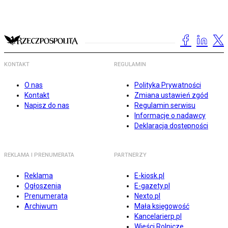
KONTAKT
REGULAMIN
O nas
Polityka Prywatności
Kontakt
Zmiana ustawień zgód
Napisz do nas
Regulamin serwisu
Informacje o nadawcy
Deklaracja dostępności
REKLAMA I PRENUMERATA
PARTNERZY
Reklama
E-kiosk.pl
Ogłoszenia
E-gazety.pl
Prenumerata
Nexto.pl
Archiwum
Mała księgowość
Kancelarierp.pl
Wieści Rolnicze