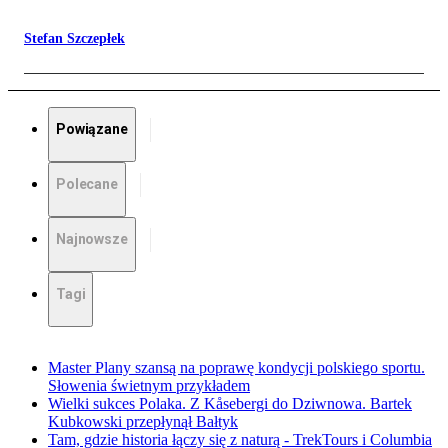
Stefan Szczepłek
Powiązane
Polecane
Najnowsze
Tagi
Master Plany szansą na poprawę kondycji polskiego sportu.
Słowenia świetnym przykładem
Wielki sukces Polaka. Z Kåsebergi do Dziwnowa. Bartek
Kubkowski przepłynął Bałtyk
Tam, gdzie historia łączy się z naturą - TrekTours i Columbia