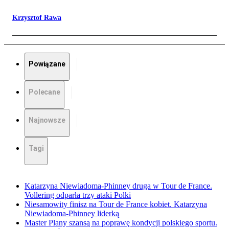
Krzysztof Rawa
Powiązane
Polecane
Najnowsze
Tagi
Katarzyna Niewiadoma-Phinney druga w Tour de France.
Vollering odparła trzy ataki Polki
Niesamowity finisz na Tour de France kobiet. Katarzyna
Niewiadoma-Phinney liderką
Master Plany szansą na poprawę kondycji polskiego sportu.