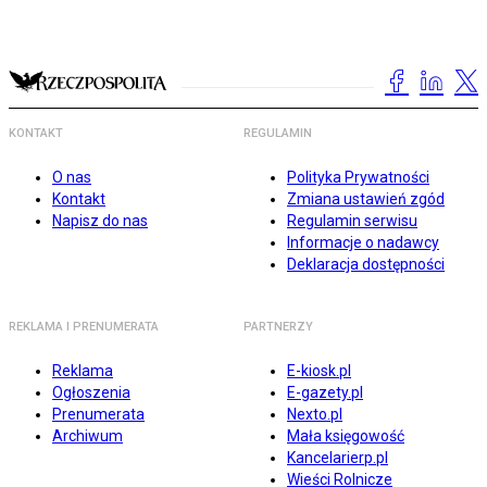
KONTAKT
REGULAMIN
O nas
Polityka Prywatności
Kontakt
Zmiana ustawień zgód
Napisz do nas
Regulamin serwisu
Informacje o nadawcy
Deklaracja dostępności
REKLAMA I PRENUMERATA
PARTNERZY
Reklama
E-kiosk.pl
Ogłoszenia
E-gazety.pl
Prenumerata
Nexto.pl
Archiwum
Mała księgowość
Kancelarierp.pl
Wieści Rolnicze