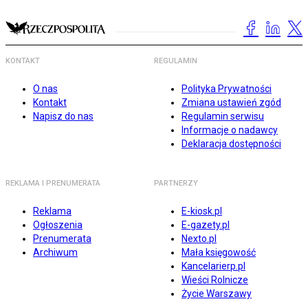
KONTAKT
REGULAMIN
O nas
Polityka Prywatności
Kontakt
Zmiana ustawień zgód
Napisz do nas
Regulamin serwisu
Informacje o nadawcy
Deklaracja dostępności
REKLAMA I PRENUMERATA
PARTNERZY
Reklama
E-kiosk.pl
Ogłoszenia
E-gazety.pl
Prenumerata
Nexto.pl
Archiwum
Mała księgowość
Kancelarierp.pl
Wieści Rolnicze
Życie Warszawy