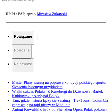
Foto: Fotorzepa/Marian Zubrzycki
RP.PL/ PAP, oprac.
Mirosław Żukowski
Powiązane
Polecane
Najnowsze
Master Plany szansą na poprawę kondycji polskiego sportu.
Słowenia świetnym przykładem
Wielki sukces Polaka. Z Kåsebergi do Dziwnowa. Bartek
Kubkowski przepłynął Bałtyk
Tam, gdzie historia łączy się z naturą - TrekTours i Columbia
zapraszają na rajd pieszy w Modlinie
Antoni Kowalski o krok od Shenzhen Open. Polak pokonał