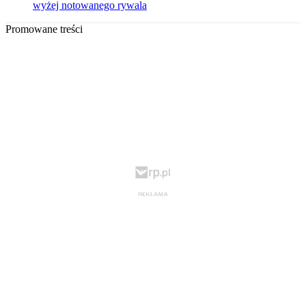
wyżej notowanego rywala
Promowane treści