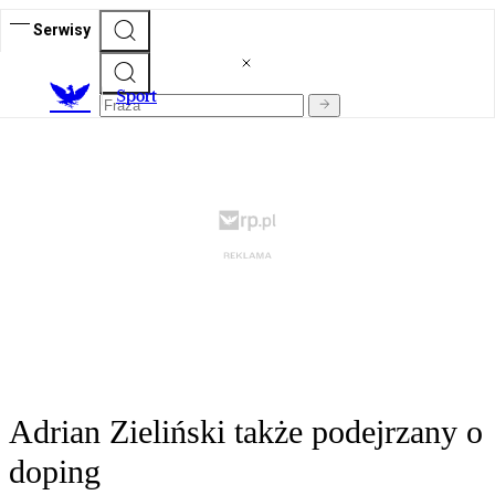
Serwisy
S
port
Adrian Zieliński także podejrzany o
doping