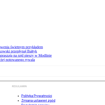
łowenia świetnym przykładem
owski przepłynął Bałtyk
apraszają na rajd pieszy w Modlinie
yżej notowanego rywala
REGULAMIN
Polityka Prywatności
Zmiana ustawień zgód