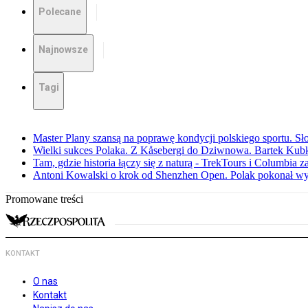
Polecane
Najnowsze
Tagi
Master Plany szansą na poprawę kondycji polskiego sportu. S
Wielki sukces Polaka. Z Kåsebergi do Dziwnowa. Bartek Kubk
Tam, gdzie historia łączy się z naturą - TrekTours i Columbia z
Antoni Kowalski o krok od Shenzhen Open. Polak pokonał w
Promowane treści
KONTAKT
O nas
Kontakt