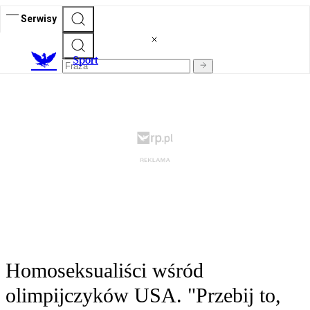
Serwisy
S
port
Homoseksualiści wśród
olimpijczyków USA. "Przebij to,