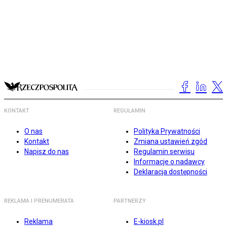
KONTAKT
REGULAMIN
O nas
Polityka Prywatności
Kontakt
Zmiana ustawień zgód
Napisz do nas
Regulamin serwisu
Informacje o nadawcy
Deklaracja dostępności
REKLAMA I PRENUMERATA
PARTNERZY
Reklama
E-kiosk.pl