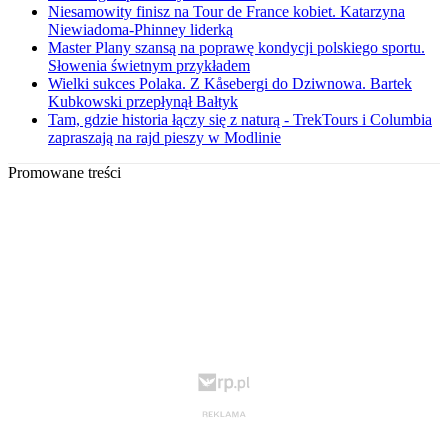
Niesamowity finisz na Tour de France kobiet. Katarzyna
Niewiadoma-Phinney liderką
Master Plany szansą na poprawę kondycji polskiego sportu.
Słowenia świetnym przykładem
Wielki sukces Polaka. Z Kåsebergi do Dziwnowa. Bartek
Kubkowski przepłynął Bałtyk
Tam, gdzie historia łączy się z naturą - TrekTours i Columbia
zapraszają na rajd pieszy w Modlinie
Promowane treści