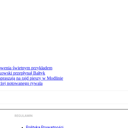
łowenia świetnym przykładem
owski przepłynął Bałtyk
apraszają na rajd pieszy w Modlinie
yżej notowanego rywala
REGULAMIN
Polityka Prywatności