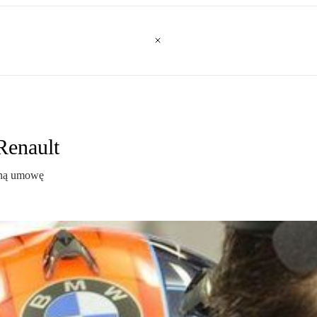
Renault
saną umowę