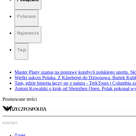
Polecane
Najnowsze
Tagi
Master Plany szansą na poprawę kondycji polskiego sportu. S
Wielki sukces Polaka. Z Kåsebergi do Dziwnowa. Bartek Kubk
Tam, gdzie historia łączy się z naturą - TrekTours i Columbia z
Antoni Kowalski o krok od Shenzhen Open. Polak pokonał w
Promowane treści
KONTAKT
O nas