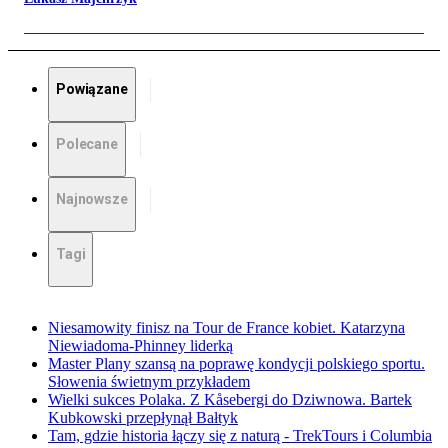
Powiązane
Polecane
Najnowsze
Tagi
Niesamowity finisz na Tour de France kobiet. Katarzyna
Niewiadoma-Phinney liderką
Master Plany szansą na poprawę kondycji polskiego sportu.
Słowenia świetnym przykładem
Wielki sukces Polaka. Z Kåsebergi do Dziwnowa. Bartek
Kubkowski przepłynął Bałtyk
Tam, gdzie historia łączy się z naturą - TrekTours i Columbia