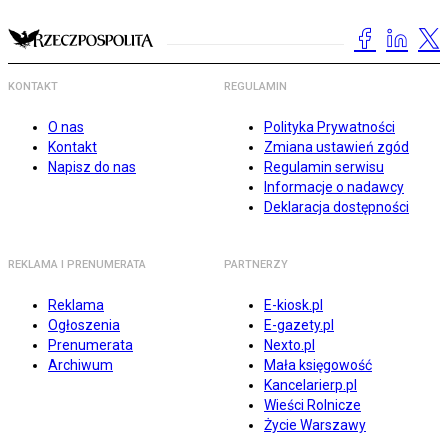
KONTAKT
REGULAMIN
O nas
Polityka Prywatności
Kontakt
Zmiana ustawień zgód
Napisz do nas
Regulamin serwisu
Informacje o nadawcy
Deklaracja dostępności
REKLAMA I PRENUMERATA
PARTNERZY
Reklama
E-kiosk.pl
Ogłoszenia
E-gazety.pl
Prenumerata
Nexto.pl
Archiwum
Mała księgowość
Kancelarierp.pl
Wieści Rolnicze
Życie Warszawy