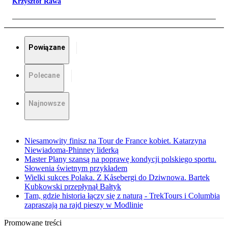
Krzysztof Rawa
Powiązane
Polecane
Najnowsze
Niesamowity finisz na Tour de France kobiet. Katarzyna
Niewiadoma-Phinney liderką
Master Plany szansą na poprawę kondycji polskiego sportu.
Słowenia świetnym przykładem
Wielki sukces Polaka. Z Kåsebergi do Dziwnowa. Bartek
Kubkowski przepłynął Bałtyk
Tam, gdzie historia łączy się z naturą - TrekTours i Columbia
zapraszają na rajd pieszy w Modlinie
Promowane treści