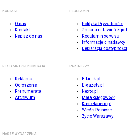
KONTAKT
REGULAMIN
O nas
Polityka Prywatności
Kontakt
Zmiana ustawień zgód
Napisz do nas
Regulamin serwisu
Informacje o nadawcy
Deklaracja dostępności
REKLAMA I PRENUMERATA
PARTNERZY
Reklama
E-kiosk.pl
Ogłoszenia
E-gazety.pl
Prenumerata
Nexto.pl
Archiwum
Mała księgowość
Kancelarierp.pl
Wieści Rolnicze
Życie Warszawy
NASZE WYDARZENIA