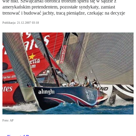
wie nikt. Szwajcarski obrońca trofeum spiera się w sądzie z
amerykańskim pretendentem, pozostałe syndykaty, zamiast
trenować i budować jachty, tracą pieniądze, czekając na decyzje
Publikacja:
21.12.2007 03:18
Foto: AP