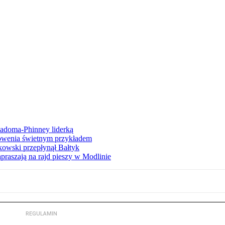
iadoma-Phinney liderką
łowenia świetnym przykładem
owski przepłynął Bałtyk
apraszają na rajd pieszy w Modlinie
REGULAMIN