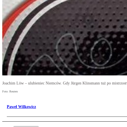
Joachim Löw – ulubieniec Niemców. Gdy Jürgen Klinsmann tuż po mistrzostw
Foto: Reuters
Paweł Wilkowicz