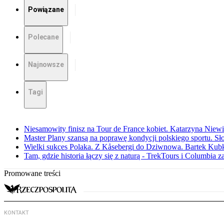
Powiązane
Polecane
Najnowsze
Tagi
Niesamowity finisz na Tour de France kobiet. Katarzyna Niew
Master Plany szansą na poprawę kondycji polskiego sportu. S
Wielki sukces Polaka. Z Kåsebergi do Dziwnowa. Bartek Kubk
Tam, gdzie historia łączy się z naturą - TrekTours i Columbia z
Promowane treści
KONTAKT