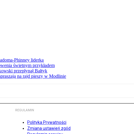
iadoma-Phinney liderką
łowenia świetnym przykładem
owski przepłynął Bałtyk
apraszają na rajd pieszy w Modlinie
REGULAMIN
Polityka Prywatności
Zmiana ustawień zgód