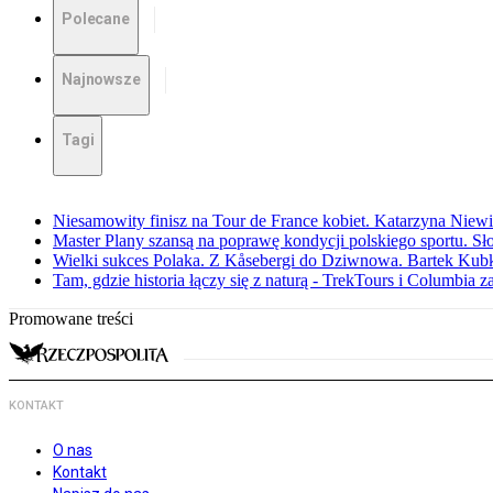
Polecane
Najnowsze
Tagi
Niesamowity finisz na Tour de France kobiet. Katarzyna Niew
Master Plany szansą na poprawę kondycji polskiego sportu. S
Wielki sukces Polaka. Z Kåsebergi do Dziwnowa. Bartek Kubk
Tam, gdzie historia łączy się z naturą - TrekTours i Columbia z
Promowane treści
KONTAKT
O nas
Kontakt