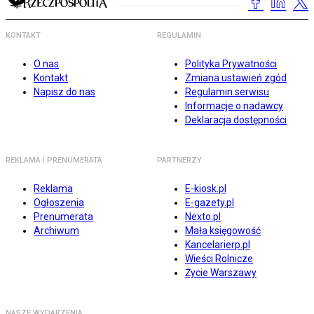
KONTAKT
REGULAMIN
O nas
Polityka Prywatności
Kontakt
Zmiana ustawień zgód
Napisz do nas
Regulamin serwisu
Informacje o nadawcy
Deklaracja dostępności
REKLAMA I PRENUMERATA
PARTNERZY
Reklama
E-kiosk.pl
Ogłoszenia
E-gazety.pl
Prenumerata
Nexto.pl
Archiwum
Mała księgowość
Kancelarierp.pl
Wieści Rolnicze
Życie Warszawy
NASZE WYDARZENIA