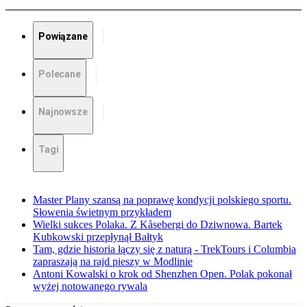
Powiązane
Polecane
Najnowsze
Tagi
Master Plany szansą na poprawę kondycji polskiego sportu.
Słowenia świetnym przykładem
Wielki sukces Polaka. Z Kåsebergi do Dziwnowa. Bartek
Kubkowski przepłynął Bałtyk
Tam, gdzie historia łączy się z naturą - TrekTours i Columbia
zapraszają na rajd pieszy w Modlinie
Antoni Kowalski o krok od Shenzhen Open. Polak pokonał
wyżej notowanego rywala