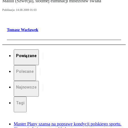
Malilli (Szwecja), siódmej eliminacji mistrzostw świata
Publikacja:
14.08.2009 01:03
Tomasz Wacławek
Powiązane
Polecane
Najnowsze
Tagi
Master Plany szansą na poprawę kondycji polskiego sportu.