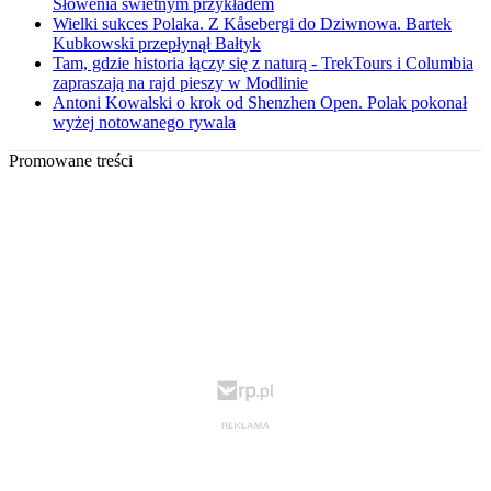
Słowenia świetnym przykładem
Wielki sukces Polaka. Z Kåsebergi do Dziwnowa. Bartek
Kubkowski przepłynął Bałtyk
Tam, gdzie historia łączy się z naturą - TrekTours i Columbia
zapraszają na rajd pieszy w Modlinie
Antoni Kowalski o krok od Shenzhen Open. Polak pokonał
wyżej notowanego rywala
Promowane treści