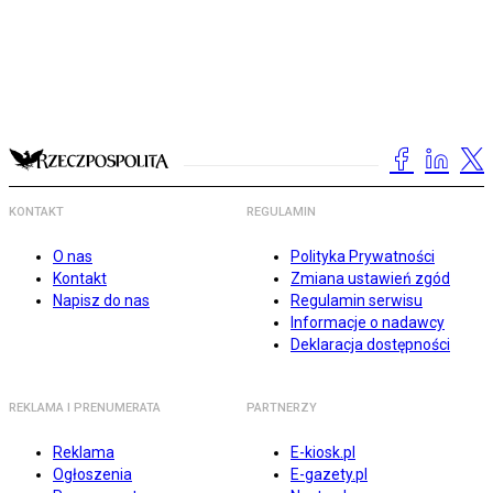
KONTAKT
REGULAMIN
O nas
Polityka Prywatności
Kontakt
Zmiana ustawień zgód
Napisz do nas
Regulamin serwisu
Informacje o nadawcy
Deklaracja dostępności
REKLAMA I PRENUMERATA
PARTNERZY
Reklama
E-kiosk.pl
Ogłoszenia
E-gazety.pl