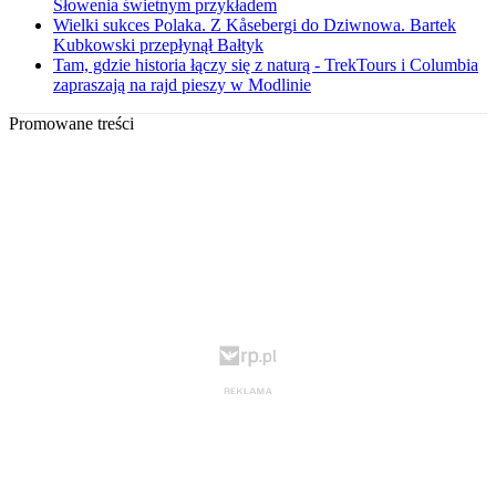
Słowenia świetnym przykładem
Wielki sukces Polaka. Z Kåsebergi do Dziwnowa. Bartek
Kubkowski przepłynął Bałtyk
Tam, gdzie historia łączy się z naturą - TrekTours i Columbia
zapraszają na rajd pieszy w Modlinie
Promowane treści