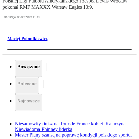
Polskiej Ligi Futbolu Amerykańskiego I zespół Devils Wrocław
pokonał RMF MAXXX Warsaw Eagles 13:9.
Publikacja:
05.09.2009 11:44
Maciej Pobudkiewicz
Powiązane
Polecane
Najnowsze
Niesamowity finisz na Tour de France kobiet. Katarzyna
Niewiadoma-Phinney liderką
Master Plany szansą na poprawę kondycji polskiego sportu.