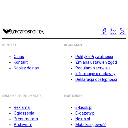
KONTAKT
REGULAMIN
O nas
Polityka Prywatności
Kontakt
Zmiana ustawień zgód
Napisz do nas
Regulamin serwisu
Informacje o nadawcy
Deklaracja dostępności
REKLAMA I PRENUMERATA
PARTNERZY
Reklama
E-kiosk.pl
Ogłoszenia
E-gazety.pl
Prenumerata
Nexto.pl
Archiwum
Mała księgowość