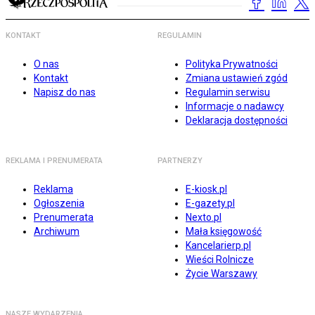
KONTAKT
REGULAMIN
O nas
Polityka Prywatności
Kontakt
Zmiana ustawień zgód
Napisz do nas
Regulamin serwisu
Informacje o nadawcy
Deklaracja dostępności
REKLAMA I PRENUMERATA
PARTNERZY
Reklama
E-kiosk.pl
Ogłoszenia
E-gazety.pl
Prenumerata
Nexto.pl
Archiwum
Mała księgowość
Kancelarierp.pl
Wieści Rolnicze
Życie Warszawy
NASZE WYDARZENIA