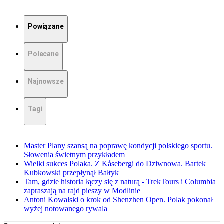
Powiązane
Polecane
Najnowsze
Tagi
Master Plany szansą na poprawę kondycji polskiego sportu.
Słowenia świetnym przykładem
Wielki sukces Polaka. Z Kåsebergi do Dziwnowa. Bartek
Kubkowski przepłynął Bałtyk
Tam, gdzie historia łączy się z naturą - TrekTours i Columbia
zapraszają na rajd pieszy w Modlinie
Antoni Kowalski o krok od Shenzhen Open. Polak pokonał
wyżej notowanego rywala