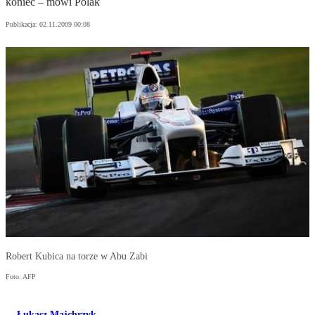
koniec – mówi Polak
Publikacja:
02.11.2009 00:08
Robert Kubica na torze w Abu Zabi
Foto: AFP
Łukasz Majchrzyk