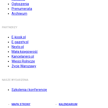
Ogłoszenia
Prenumerata
Archiwum
PARTNERZY
E-kiosk.pl
E-gazety.pl
Nexto.pl
Mała księgowość
Kancelarierp.pl
Wieści Rolnicze
Życie Warszawy
NASZE WYDARZENIA
Szkolenia i konferencje
MAPA STRONY
KALENDARIUM