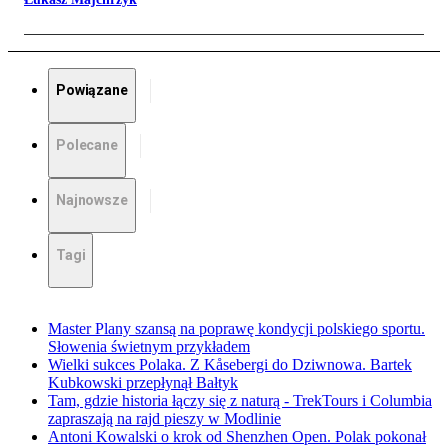
Powiązane
Polecane
Najnowsze
Tagi
Master Plany szansą na poprawę kondycji polskiego sportu.
Słowenia świetnym przykładem
Wielki sukces Polaka. Z Kåsebergi do Dziwnowa. Bartek
Kubkowski przepłynął Bałtyk
Tam, gdzie historia łączy się z naturą - TrekTours i Columbia
zapraszają na rajd pieszy w Modlinie
Antoni Kowalski o krok od Shenzhen Open. Polak pokonał