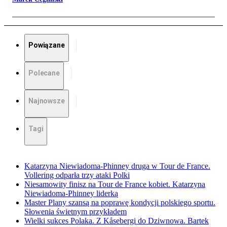
Powiązane
Polecane
Najnowsze
Tagi
Katarzyna Niewiadoma-Phinney druga w Tour de France.
Vollering odparła trzy ataki Polki
Niesamowity finisz na Tour de France kobiet. Katarzyna
Niewiadoma-Phinney liderką
Master Plany szansą na poprawę kondycji polskiego sportu.
Słowenia świetnym przykładem
Wielki sukces Polaka. Z Kåsebergi do Dziwnowa. Bartek