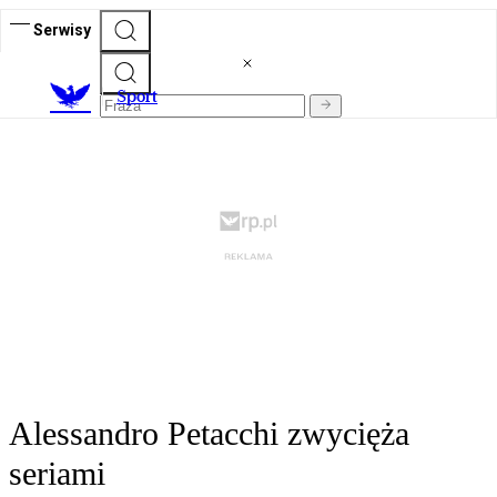
Serwisy
S
port
Alessandro Petacchi zwycięża
seriami