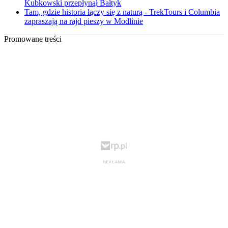
Kubkowski przepłynął Bałtyk
Tam, gdzie historia łączy się z naturą - TrekTours i Columbia
zapraszają na rajd pieszy w Modlinie
Promowane treści