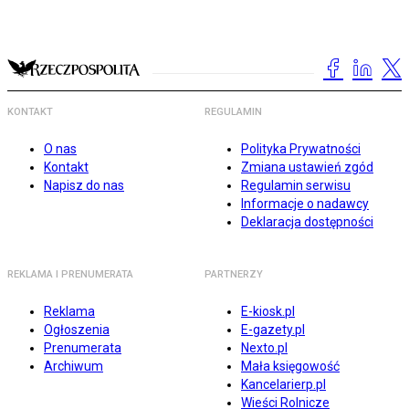
KONTAKT
REGULAMIN
O nas
Polityka Prywatności
Kontakt
Zmiana ustawień zgód
Napisz do nas
Regulamin serwisu
Informacje o nadawcy
Deklaracja dostępności
REKLAMA I PRENUMERATA
PARTNERZY
Reklama
E-kiosk.pl
Ogłoszenia
E-gazety.pl
Prenumerata
Nexto.pl
Archiwum
Mała księgowość
Kancelarierp.pl
Wieści Rolnicze