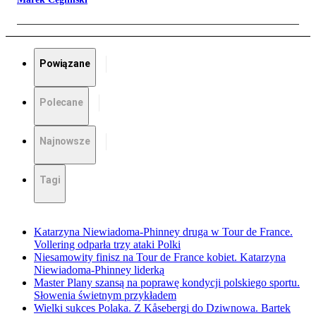
Powiązane
Polecane
Najnowsze
Tagi
Katarzyna Niewiadoma-Phinney druga w Tour de France.
Vollering odparła trzy ataki Polki
Niesamowity finisz na Tour de France kobiet. Katarzyna
Niewiadoma-Phinney liderką
Master Plany szansą na poprawę kondycji polskiego sportu.
Słowenia świetnym przykładem
Wielki sukces Polaka. Z Kåsebergi do Dziwnowa. Bartek