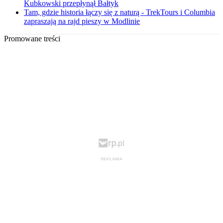
Kubkowski przepłynął Bałtyk
Tam, gdzie historia łączy się z naturą - TrekTours i Columbia
zapraszają na rajd pieszy w Modlinie
Promowane treści