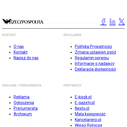
KONTAKT
REGULAMIN
O nas
Polityka Prywatności
Kontakt
Zmiana ustawień zgód
Napisz do nas
Regulamin serwisu
Informacje o nadawcy
Deklaracja dostępności
REKLAMA I PRENUMERATA
PARTNERZY
Reklama
E-kiosk.pl
Ogłoszenia
E-gazety.pl
Prenumerata
Nexto.pl
Archiwum
Mała księgowość
Kancelarierp.pl
Wieści Rolnicze