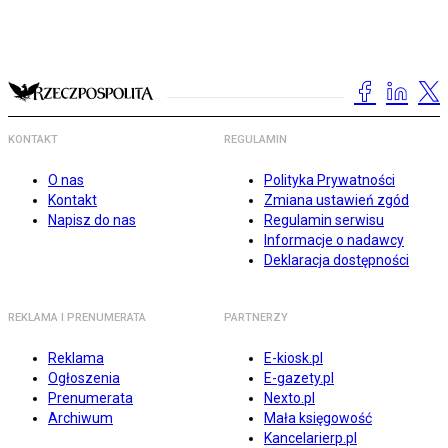
KONTAKT
REGULAMIN
O nas
Polityka Prywatności
Kontakt
Zmiana ustawień zgód
Napisz do nas
Regulamin serwisu
Informacje o nadawcy
Deklaracja dostępności
REKLAMA I PRENUMERATA
PARTNERZY
Reklama
E-kiosk.pl
Ogłoszenia
E-gazety.pl
Prenumerata
Nexto.pl
Archiwum
Mała księgowość
Kancelarierp.pl