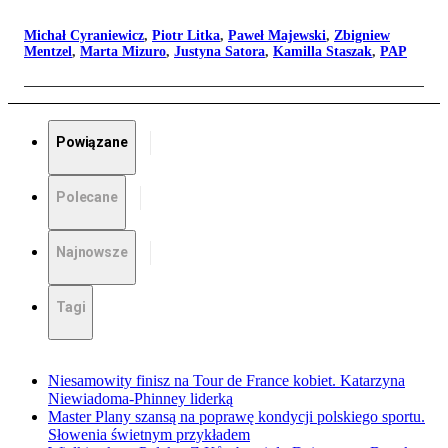
Michał Cyraniewicz
,
Piotr Litka
,
Paweł Majewski
,
Zbigniew
Mentzel
,
Marta Mizuro
,
Justyna Satora
,
Kamilla Staszak
,
PAP
Powiązane
Polecane
Najnowsze
Tagi
Niesamowity finisz na Tour de France kobiet. Katarzyna
Niewiadoma-Phinney liderką
Master Plany szansą na poprawę kondycji polskiego sportu.
Słowenia świetnym przykładem