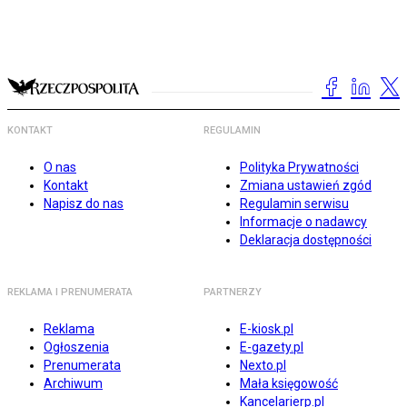
KONTAKT
REGULAMIN
O nas
Polityka Prywatności
Kontakt
Zmiana ustawień zgód
Napisz do nas
Regulamin serwisu
Informacje o nadawcy
Deklaracja dostępności
REKLAMA I PRENUMERATA
PARTNERZY
Reklama
E-kiosk.pl
Ogłoszenia
E-gazety.pl
Prenumerata
Nexto.pl
Archiwum
Mała księgowość
Kancelarierp.pl