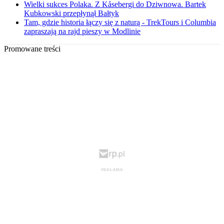
Wielki sukces Polaka. Z Kåsebergi do Dziwnowa. Bartek
Kubkowski przepłynął Bałtyk
Tam, gdzie historia łączy się z naturą - TrekTours i Columbia
zapraszają na rajd pieszy w Modlinie
Promowane treści