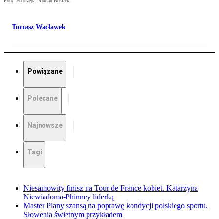
Foto: Fotorzepa, Roman Bosiacki
Tomasz Wacławek
Powiązane
Polecane
Najnowsze
Tagi
Niesamowity finisz na Tour de France kobiet. Katarzyna
Niewiadoma-Phinney liderką
Master Plany szansą na poprawę kondycji polskiego sportu.
Słowenia świetnym przykładem