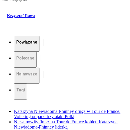
Foto: Rzeczpospolita
Krzysztof Rawa
Powiązane
Polecane
Najnowsze
Tagi
Katarzyna Niewiadoma-Phinney druga w Tour de France.
Vollering odparła trzy ataki Polki
Niesamowity finisz na Tour de France kobiet. Katarzyna
Niewiadoma-Phinney liderką