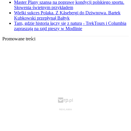
Master Plany szansą na poprawę kondycji polskiego sportu.
Słowenia świetnym przykładem
Wielki sukces Polaka. Z Kåsebergi do Dziwnowa. Bartek
Kubkowski przepłynął Bałtyk
Tam, gdzie historia łączy się z naturą - TrekTours i Columbia
zapraszają na rajd pieszy w Modlinie
Promowane treści