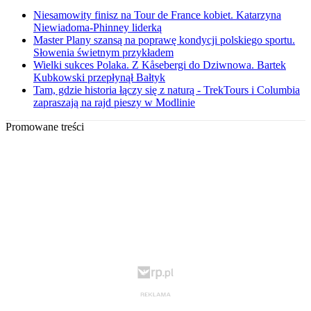
Niesamowity finisz na Tour de France kobiet. Katarzyna
Niewiadoma-Phinney liderką
Master Plany szansą na poprawę kondycji polskiego sportu.
Słowenia świetnym przykładem
Wielki sukces Polaka. Z Kåsebergi do Dziwnowa. Bartek
Kubkowski przepłynął Bałtyk
Tam, gdzie historia łączy się z naturą - TrekTours i Columbia
zapraszają na rajd pieszy w Modlinie
Promowane treści