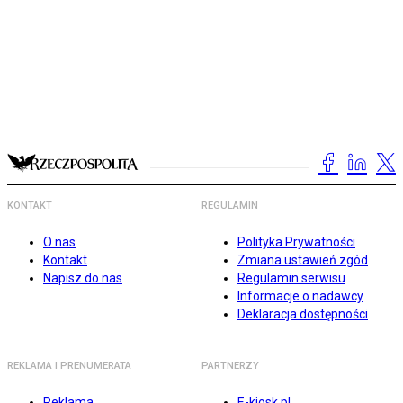
KONTAKT
REGULAMIN
O nas
Polityka Prywatności
Kontakt
Zmiana ustawień zgód
Napisz do nas
Regulamin serwisu
Informacje o nadawcy
Deklaracja dostępności
REKLAMA I PRENUMERATA
PARTNERZY
Reklama
E-kiosk.pl