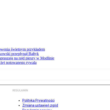
łowenia świetnym przykładem
owski przepłynął Bałtyk
apraszają na rajd pieszy w Modlinie
yżej notowanego rywala
REGULAMIN
Polityka Prywatności
Zmiana ustawień zgód