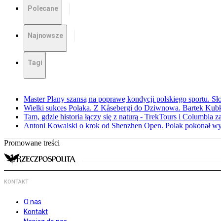
Polecane
Najnowsze
Tagi
Master Plany szansą na poprawę kondycji polskiego sportu. S
Wielki sukces Polaka. Z Kåsebergi do Dziwnowa. Bartek Kubk
Tam, gdzie historia łączy się z naturą - TrekTours i Columbia z
Antoni Kowalski o krok od Shenzhen Open. Polak pokonał w
Promowane treści
KONTAKT
O nas
Kontakt