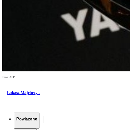
Foto: AFP
Łukasz Majchrzyk
Powiązane