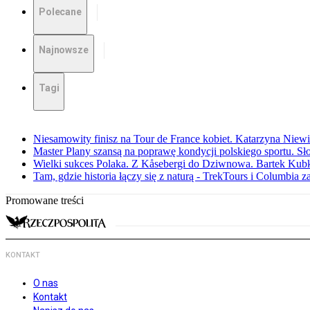
Polecane
Najnowsze
Tagi
Niesamowity finisz na Tour de France kobiet. Katarzyna Niew
Master Plany szansą na poprawę kondycji polskiego sportu. S
Wielki sukces Polaka. Z Kåsebergi do Dziwnowa. Bartek Kubk
Tam, gdzie historia łączy się z naturą - TrekTours i Columbia z
Promowane treści
KONTAKT
O nas
Kontakt