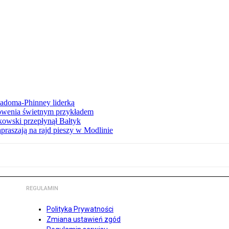
iadoma-Phinney liderką
łowenia świetnym przykładem
owski przepłynął Bałtyk
apraszają na rajd pieszy w Modlinie
REGULAMIN
Polityka Prywatności
Zmiana ustawień zgód