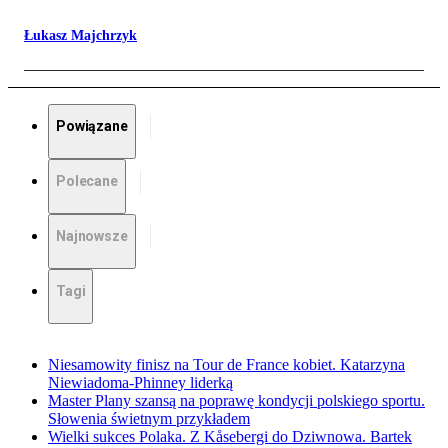
Łukasz Majchrzyk
Powiązane
Polecane
Najnowsze
Tagi
Niesamowity finisz na Tour de France kobiet. Katarzyna
Niewiadoma-Phinney liderką
Master Plany szansą na poprawę kondycji polskiego sportu.
Słowenia świetnym przykładem
Wielki sukces Polaka. Z Kåsebergi do Dziwnowa. Bartek