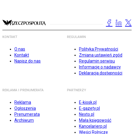
KONTAKT
REGULAMIN
O nas
Polityka Prywatności
Kontakt
Zmiana ustawień zgód
Napisz do nas
Regulamin serwisu
Informacje o nadawcy
Deklaracja dostępności
REKLAMA I PRENUMERATA
PARTNERZY
Reklama
E-kiosk.pl
Ogłoszenia
E-gazety.pl
Prenumerata
Nexto.pl
Archiwum
Mała księgowość
Kancelarierp.pl
Wieści Rolnicze