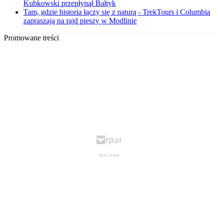
Kubkowski przepłynął Bałtyk
Tam, gdzie historia łączy się z naturą - TrekTours i Columbia
zapraszają na rajd pieszy w Modlinie
Promowane treści