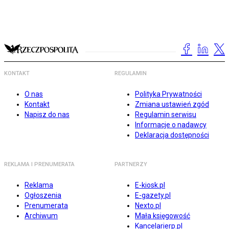
KONTAKT
REGULAMIN
O nas
Polityka Prywatności
Kontakt
Zmiana ustawień zgód
Napisz do nas
Regulamin serwisu
Informacje o nadawcy
Deklaracja dostępności
REKLAMA I PRENUMERATA
PARTNERZY
Reklama
E-kiosk.pl
Ogłoszenia
E-gazety.pl
Prenumerata
Nexto.pl
Archiwum
Mała księgowość
Kancelarierp.pl