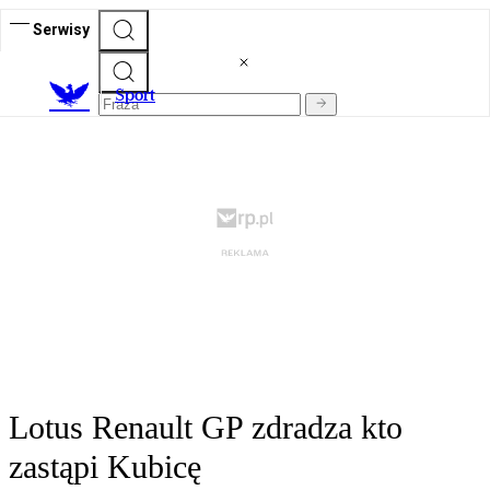
Serwisy
S
port
Lotus Renault GP zdradza kto
zastąpi Kubicę