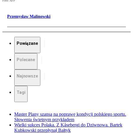
Foto: AFP
Przemysław Malinowski
Powiązane
Polecane
Najnowsze
Tagi
Master Plany szansą na poprawę kondycji polskiego sportu.
Słowenia świetnym przykładem
Wielki sukces Polaka. Z Kåsebergi do Dziwnowa. Bartek
Kubkowski przepłynął Bałtyk