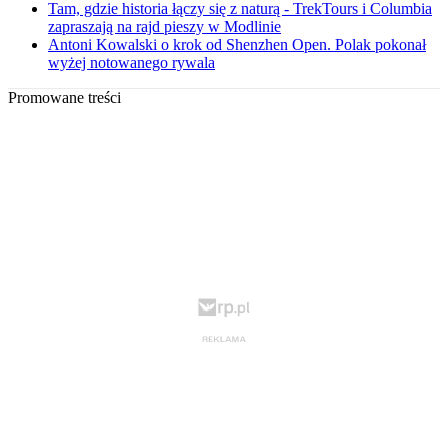
Tam, gdzie historia łączy się z naturą - TrekTours i Columbia
zapraszają na rajd pieszy w Modlinie
Antoni Kowalski o krok od Shenzhen Open. Polak pokonał
wyżej notowanego rywala
Promowane treści