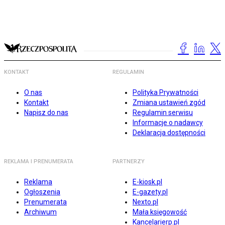
KONTAKT
REGULAMIN
O nas
Polityka Prywatności
Kontakt
Zmiana ustawień zgód
Napisz do nas
Regulamin serwisu
Informacje o nadawcy
Deklaracja dostępności
REKLAMA I PRENUMERATA
PARTNERZY
Reklama
E-kiosk.pl
Ogłoszenia
E-gazety.pl
Prenumerata
Nexto.pl
Archiwum
Mała księgowość
Kancelarierp.pl