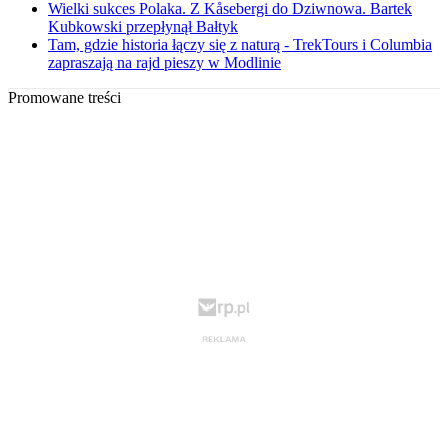
Wielki sukces Polaka. Z Kåsebergi do Dziwnowa. Bartek
Kubkowski przepłynął Bałtyk
Tam, gdzie historia łączy się z naturą - TrekTours i Columbia
zapraszają na rajd pieszy w Modlinie
Promowane treści