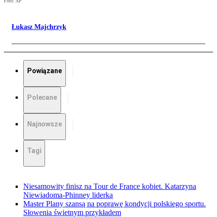
Foto: AP
Łukasz Majchrzyk
Powiązane
Polecane
Najnowsze
Tagi
Niesamowity finisz na Tour de France kobiet. Katarzyna
Niewiadoma-Phinney liderką
Master Plany szansą na poprawę kondycji polskiego sportu.
Słowenia świetnym przykładem