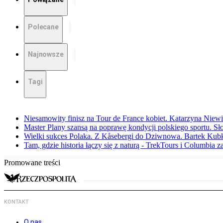
Polecane
Najnowsze
Tagi
Niesamowity finisz na Tour de France kobiet. Katarzyna Niew
Master Plany szansą na poprawę kondycji polskiego sportu. S
Wielki sukces Polaka. Z Kåsebergi do Dziwnowa. Bartek Kubk
Tam, gdzie historia łączy się z naturą - TrekTours i Columbia z
Promowane treści
KONTAKT
O nas