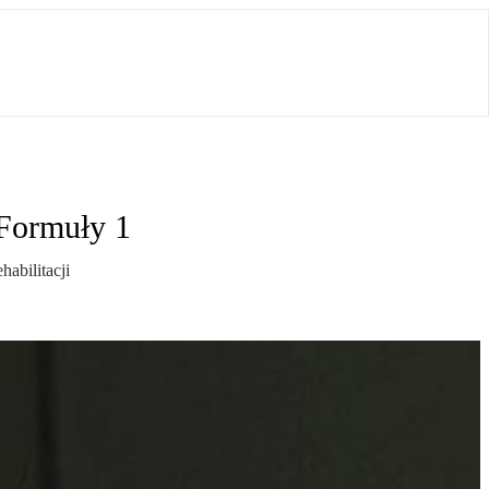
 Formuły 1
abilitacji