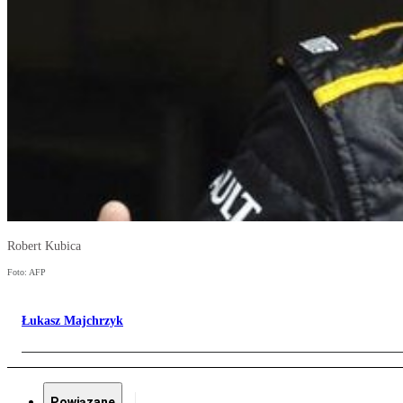
Robert Kubica
Foto: AFP
Łukasz Majchrzyk
Powiązane