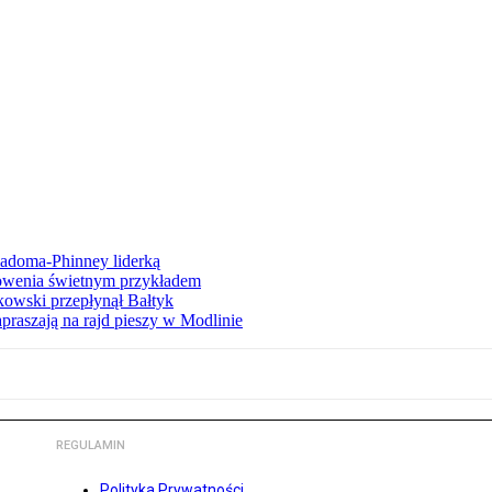
iadoma-Phinney liderką
łowenia świetnym przykładem
owski przepłynął Bałtyk
apraszają na rajd pieszy w Modlinie
REGULAMIN
Polityka Prywatności