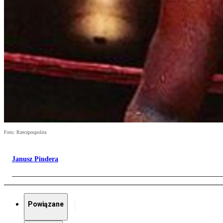
Foto: Rzeczpospolita
Janusz Pindera
Powiązane