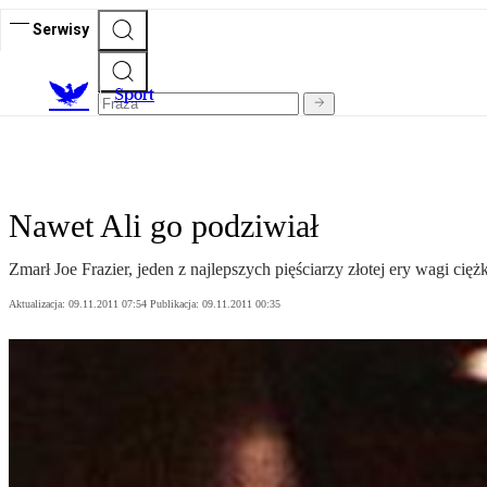
Serwisy
S
port
Nawet Ali go podziwiał
Zmarł Joe Frazier, jeden z najlepszych pięściarzy złotej ery wagi ciężk
Aktualizacja:
09.11.2011 07:54
Publikacja:
09.11.2011 00:35