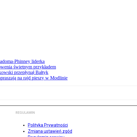
iadoma-Phinney liderką
łowenia świetnym przykładem
owski przepłynął Bałtyk
apraszają na rajd pieszy w Modlinie
REGULAMIN
Polityka Prywatności
Zmiana ustawień zgód