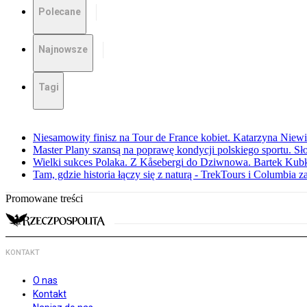
Polecane
Najnowsze
Tagi
Niesamowity finisz na Tour de France kobiet. Katarzyna Niew
Master Plany szansą na poprawę kondycji polskiego sportu. S
Wielki sukces Polaka. Z Kåsebergi do Dziwnowa. Bartek Kubk
Tam, gdzie historia łączy się z naturą - TrekTours i Columbia z
Promowane treści
KONTAKT
O nas
Kontakt