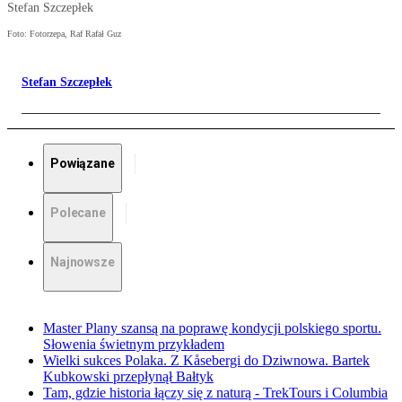
Stefan Szczepłek
Foto: Fotorzepa, Raf Rafał Guz
Stefan Szczepłek
Powiązane
Polecane
Najnowsze
Master Plany szansą na poprawę kondycji polskiego sportu.
Słowenia świetnym przykładem
Wielki sukces Polaka. Z Kåsebergi do Dziwnowa. Bartek
Kubkowski przepłynął Bałtyk
Tam, gdzie historia łączy się z naturą - TrekTours i Columbia