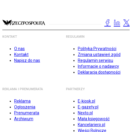
KONTAKT
REGULAMIN
O nas
Polityka Prywatności
Kontakt
Zmiana ustawień zgód
Napisz do nas
Regulamin serwisu
Informacje o nadawcy
Deklaracja dostępności
REKLAMA I PRENUMERATA
PARTNERZY
Reklama
E-kiosk.pl
Ogłoszenia
E-gazety.pl
Prenumerata
Nexto.pl
Archiwum
Mała księgowość
Kancelarierp.pl
Wieści Rolnicze