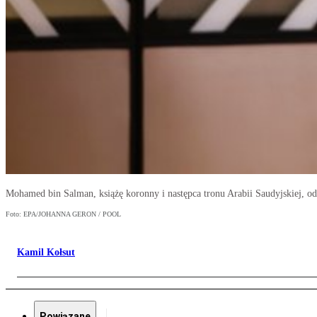
Mohamed bin Salman, książę koronny i następca tronu Arabii Saudyjskiej, od 
Foto: EPA/JOHANNA GERON / POOL
Kamil Kołsut
Powiązane