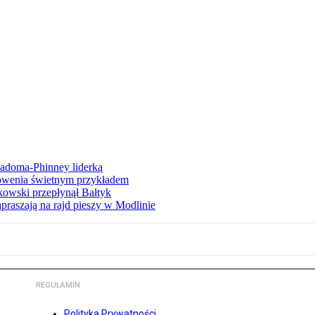
iadoma-Phinney liderką
łowenia świetnym przykładem
owski przepłynął Bałtyk
apraszają na rajd pieszy w Modlinie
REGULAMIN
Polityka Prywatności