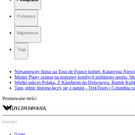
Polecane
Najnowsze
Tagi
Niesamowity finisz na Tour de France kobiet. Katarzyna Niew
Master Plany szansą na poprawę kondycji polskiego sportu. S
Wielki sukces Polaka. Z Kåsebergi do Dziwnowa. Bartek Kubk
Tam, gdzie historia łączy się z naturą - TrekTours i Columbia z
Promowane treści
KONTAKT
O nas