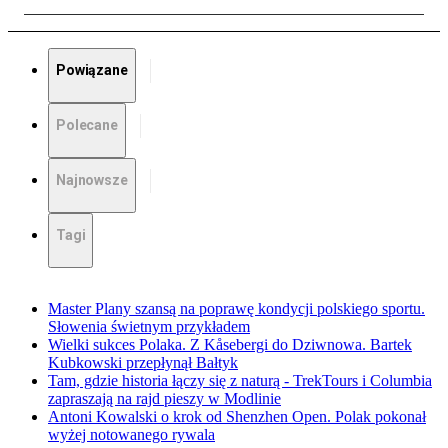
Powiązane
Polecane
Najnowsze
Tagi
Master Plany szansą na poprawę kondycji polskiego sportu.
Słowenia świetnym przykładem
Wielki sukces Polaka. Z Kåsebergi do Dziwnowa. Bartek
Kubkowski przepłynął Bałtyk
Tam, gdzie historia łączy się z naturą - TrekTours i Columbia
zapraszają na rajd pieszy w Modlinie
Antoni Kowalski o krok od Shenzhen Open. Polak pokonał
wyżej notowanego rywala