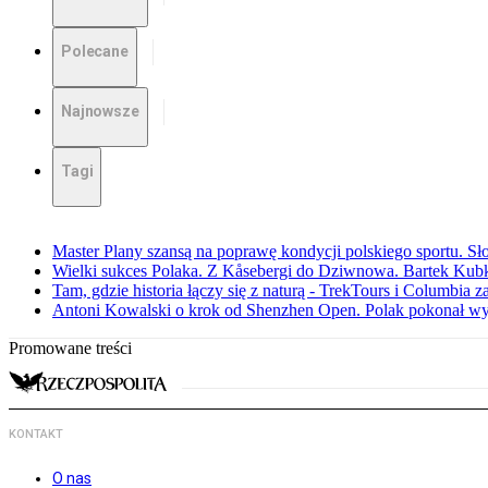
Polecane
Najnowsze
Tagi
Master Plany szansą na poprawę kondycji polskiego sportu. S
Wielki sukces Polaka. Z Kåsebergi do Dziwnowa. Bartek Kubk
Tam, gdzie historia łączy się z naturą - TrekTours i Columbia z
Antoni Kowalski o krok od Shenzhen Open. Polak pokonał w
Promowane treści
KONTAKT
O nas