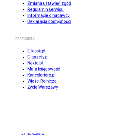
Zmiana ustawień zgód
Regulamin serwisu
Informacje o nadawcy
Deklaracja dostępności
PARTNERZY
E-kiosk.pl
E-gazety.pl
Nexto.pl
Mała księgowość
Kancelarierp.pl
Wieści Rolnicze
Życie Warszawy
KALENDARIUM