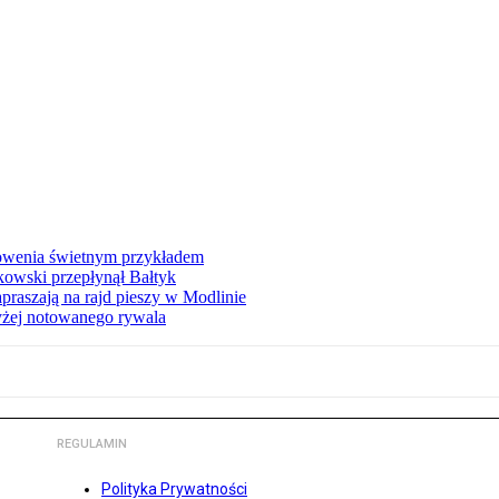
łowenia świetnym przykładem
owski przepłynął Bałtyk
apraszają na rajd pieszy w Modlinie
yżej notowanego rywala
REGULAMIN
Polityka Prywatności