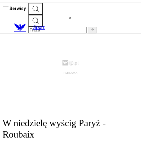
Serwisy
S
port
W niedzielę wyścig Paryż -
Roubaix