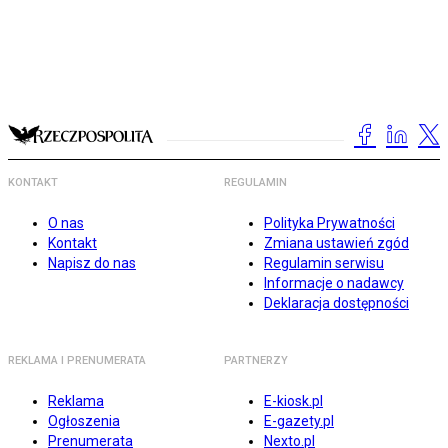
KONTAKT
REGULAMIN
O nas
Polityka Prywatności
Kontakt
Zmiana ustawień zgód
Napisz do nas
Regulamin serwisu
Informacje o nadawcy
Deklaracja dostępności
REKLAMA I PRENUMERATA
PARTNERZY
Reklama
E-kiosk.pl
Ogłoszenia
E-gazety.pl
Prenumerata
Nexto.pl