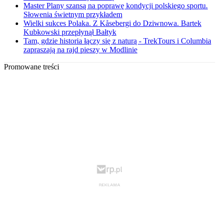
Master Plany szansą na poprawę kondycji polskiego sportu.
Słowenia świetnym przykładem
Wielki sukces Polaka. Z Kåsebergi do Dziwnowa. Bartek
Kubkowski przepłynął Bałtyk
Tam, gdzie historia łączy się z naturą - TrekTours i Columbia
zapraszają na rajd pieszy w Modlinie
Promowane treści