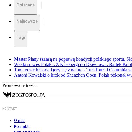
Polecane
Najnowsze
Tagi
Master Plany szansą na poprawę kondycji polskiego sportu. S
Wielki sukces Polaka. Z Kåsebergi do Dziwnowa. Bartek Kubk
Tam, gdzie historia łączy się z naturą - TrekTours i Columbia z
Antoni Kowalski o krok od Shenzhen Open. Polak pokonał w
Promowane treści
KONTAKT
O nas
Kontakt