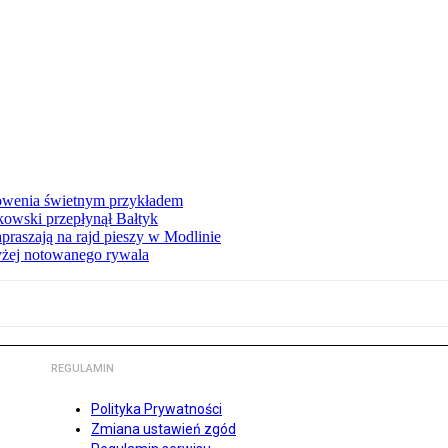
łowenia świetnym przykładem
owski przepłynął Bałtyk
apraszają na rajd pieszy w Modlinie
yżej notowanego rywala
REGULAMIN
Polityka Prywatności
Zmiana ustawień zgód