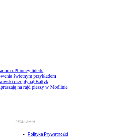
iadoma-Phinney liderką
łowenia świetnym przykładem
owski przepłynął Bałtyk
apraszają na rajd pieszy w Modlinie
REGULAMIN
Polityka Prywatności