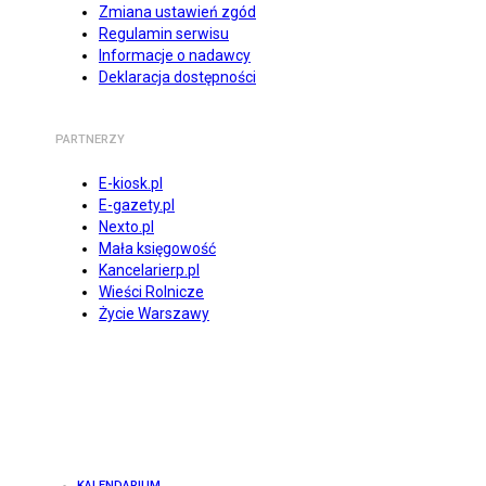
Zmiana ustawień zgód
Regulamin serwisu
Informacje o nadawcy
Deklaracja dostępności
PARTNERZY
E-kiosk.pl
E-gazety.pl
Nexto.pl
Mała księgowość
Kancelarierp.pl
Wieści Rolnicze
Życie Warszawy
KALENDARIUM