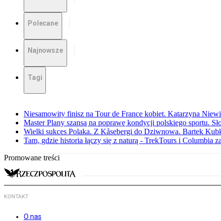
Polecane
Najnowsze
Tagi
Niesamowity finisz na Tour de France kobiet. Katarzyna Niew
Master Plany szansą na poprawę kondycji polskiego sportu. S
Wielki sukces Polaka. Z Kåsebergi do Dziwnowa. Bartek Kubk
Tam, gdzie historia łączy się z naturą - TrekTours i Columbia z
Promowane treści
KONTAKT
O nas