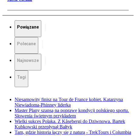
Powiązane
Polecane
Najnowsze
Tagi
Niesamowity finisz na Tour de France kobiet. Katarzyna
Niewiadoma-Phinney liderką
Master Plany szansą na poprawę kondycji polskiego sportu.
Słowenia świetnym przykładem
Wielki sukces Polaka. Z Kåsebergi do Dziwnowa. Bartek
Kubkowski przepłynął Bałtyk
Tam, gdzie historia łączy się z naturą - TrekTours i Columbia