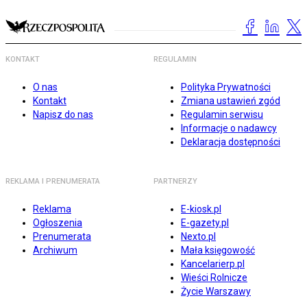
KONTAKT
REGULAMIN
O nas
Polityka Prywatności
Kontakt
Zmiana ustawień zgód
Napisz do nas
Regulamin serwisu
Informacje o nadawcy
Deklaracja dostępności
REKLAMA I PRENUMERATA
PARTNERZY
Reklama
E-kiosk.pl
Ogłoszenia
E-gazety.pl
Prenumerata
Nexto.pl
Archiwum
Mała księgowość
Kancelarierp.pl
Wieści Rolnicze
Życie Warszawy