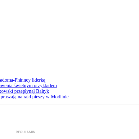
iadoma-Phinney liderką
łowenia świetnym przykładem
owski przepłynął Bałtyk
apraszają na rajd pieszy w Modlinie
REGULAMIN