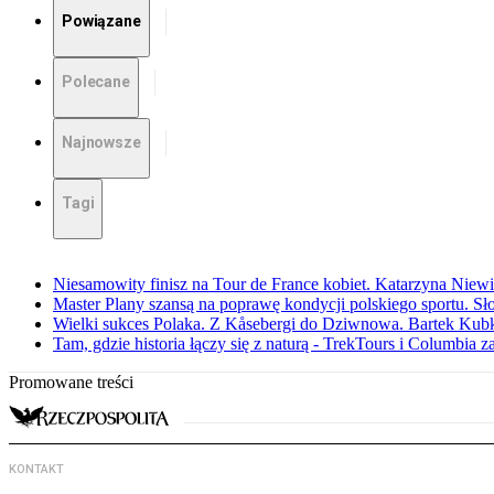
Powiązane
Polecane
Najnowsze
Tagi
Niesamowity finisz na Tour de France kobiet. Katarzyna Niew
Master Plany szansą na poprawę kondycji polskiego sportu. S
Wielki sukces Polaka. Z Kåsebergi do Dziwnowa. Bartek Kubk
Tam, gdzie historia łączy się z naturą - TrekTours i Columbia z
Promowane treści
KONTAKT